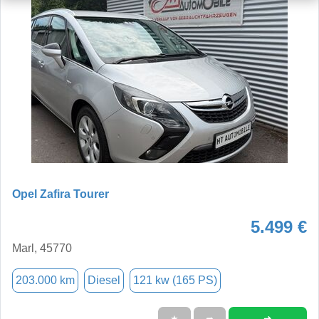
Opel Zafira Tourer
5.499 €
Marl, 45770
203.000 km
Diesel
121 kw (165 PS)
➜
★
➦