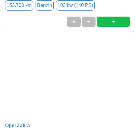
153.700 km
Benzin
103 kw (140 PS)
➜
★
➦
Opel Zafira