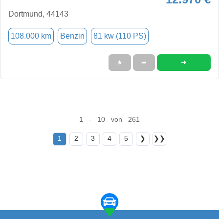
Dortmund, 44143
108.000 km
Benzin
81 kw (110 PS)
➜
★
➦
1 - 10 von 261
1
2
3
4
5
❯
❯❯