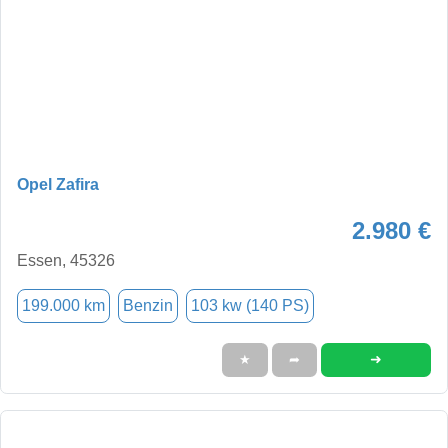
Opel Zafira
2.980 €
Essen, 45326
199.000 km
Benzin
103 kw (140 PS)
➜
★
➦