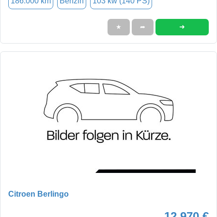
186.000 km
Benzin
103 kw (140 PS)
➜
★
➦
Citroen Berlingo
12.970 €