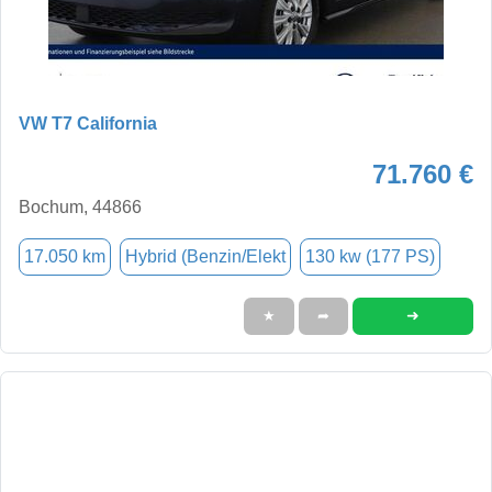
VW T7 California
71.760 €
Bochum, 44866
17.050 km
Hybrid (Benzin/Elekt
130 kw (177 PS)
➜
★
➦