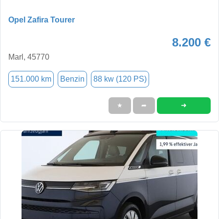
Opel Zafira Tourer
8.200 €
Marl, 45770
151.000 km
Benzin
88 kw (120 PS)
➜
★
➦