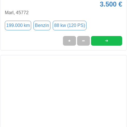
3.500 €
Marl, 45772
199.000 km
Benzin
88 kw (120 PS)
➜
★
➦