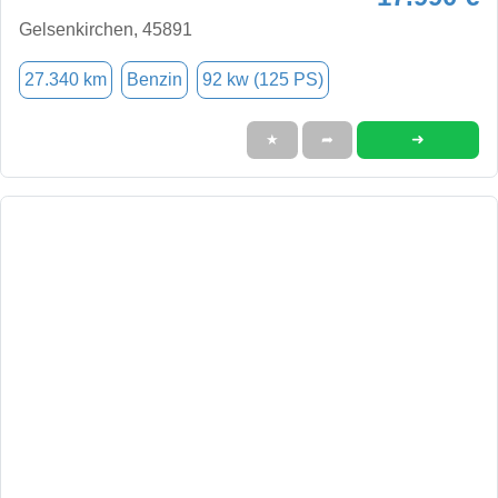
Gelsenkirchen, 45891
27.340 km
Benzin
92 kw (125 PS)
➜
★
➦