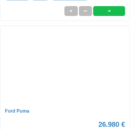
➜
★
➦
Ford Puma
26.980 €