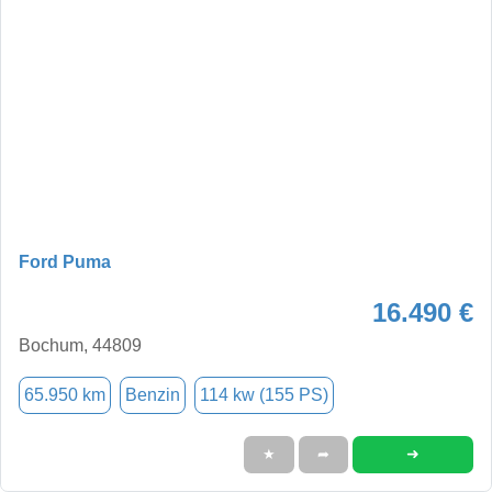
Ford Puma
16.490 €
Bochum, 44809
65.950 km
Benzin
114 kw (155 PS)
➜
★
➦