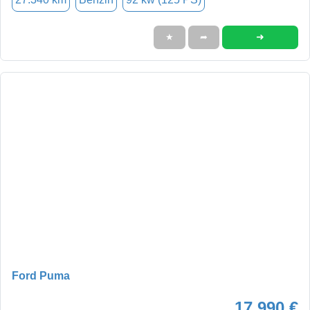
➜
★
➦
Ford Puma
17.990 €