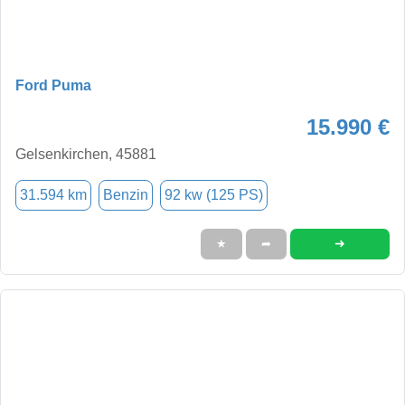
Ford Puma
15.990 €
Gelsenkirchen, 45881
31.594 km
Benzin
92 kw (125 PS)
➜
★
➦