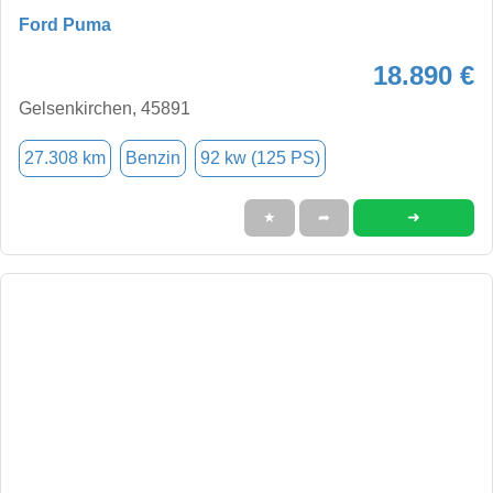
Ford Puma
18.890 €
Gelsenkirchen, 45891
27.308 km
Benzin
92 kw (125 PS)
➜
★
➦