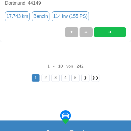
Dortmund, 44149
17.743 km
Benzin
114 kw (155 PS)
➜
★
➦
1 - 10 von 242
1
2
3
4
5
❯
❯❯