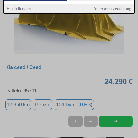
Einstellungen
Datenschutzerklärung
Kia ceed / Ceed
24.290 €
Datteln, 45711
12.850 km
Benzin
103 kw (140 PS)
➜
★
➦