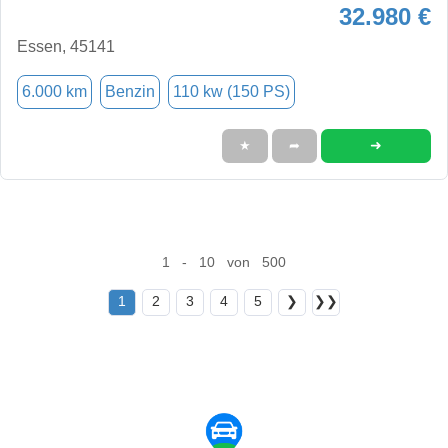
32.980 €
Essen, 45141
6.000 km
Benzin
110 kw (150 PS)
➜
★
➦
1 - 10 von 500
1
2
3
4
5
❯
❯❯