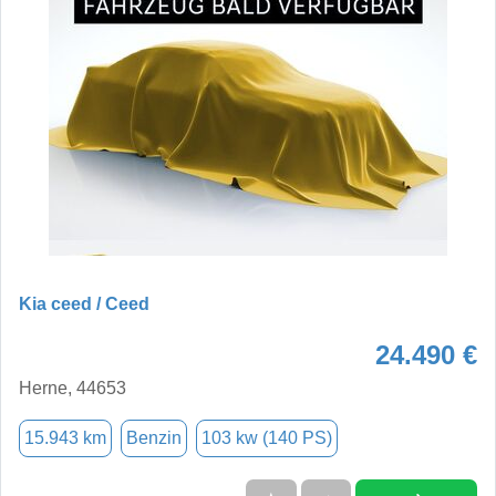
Kia ceed / Ceed
24.490 €
Herne, 44653
15.943 km
Benzin
103 kw (140 PS)