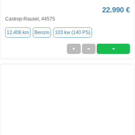
22.990 €
Castrop-Rauxel, 44575
12.406 km
Benzin
103 kw (140 PS)
➜
★
➦