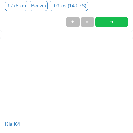
9.778 km
Benzin
103 kw (140 PS)
➜
★
➦
Kia K4