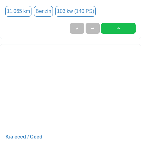
11.065 km
Benzin
103 kw (140 PS)
➜
★
➦
Kia ceed / Ceed