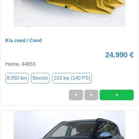
Kia ceed / Ceed
24.990 €
Herne, 44653
8.050 km
Benzin
103 kw (140 PS)
➜
★
➦