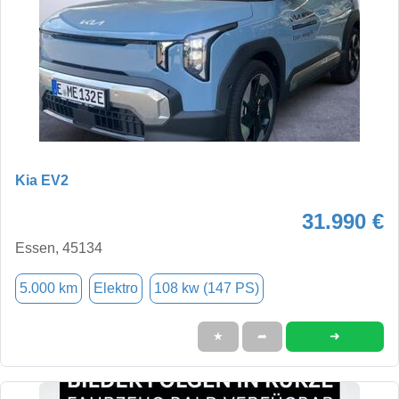
Kia EV2
31.990 €
Essen, 45134
5.000 km
Elektro
108 kw (147 PS)
➜
★
➦