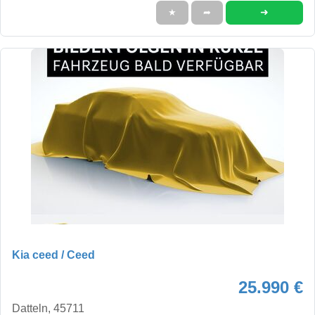
➜
★
➦
Kia ceed / Ceed
25.990 €
Datteln, 45711