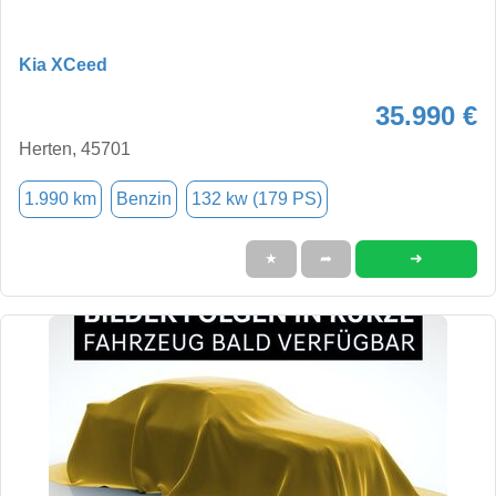
Kia XCeed
35.990 €
Herten, 45701
1.990 km
Benzin
132 kw (179 PS)
➜
★
➦