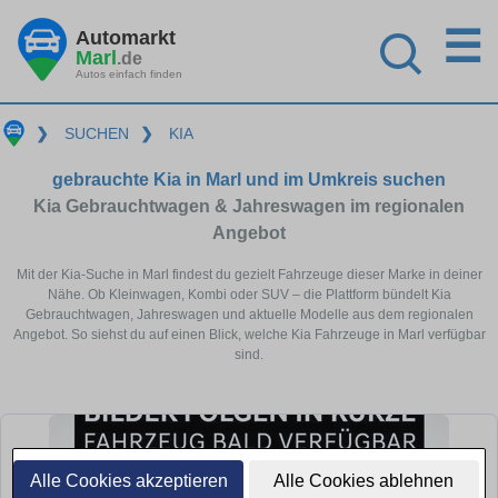
☰
Automarkt
Marl
.de
Autos einfach finden
❯
SUCHEN
❯
KIA
gebrauchte Kia in Marl und im Umkreis suchen
Kia Gebrauchtwagen & Jahreswagen im regionalen
Angebot
Mit der Kia-Suche in Marl findest du gezielt Fahrzeuge dieser Marke in deiner
Nähe. Ob Kleinwagen, Kombi oder SUV – die Plattform bündelt Kia
Gebrauchtwagen, Jahreswagen und aktuelle Modelle aus dem regionalen
Angebot. So siehst du auf einen Blick, welche Kia Fahrzeuge in Marl verfügbar
sind.
Alle Cookies akzeptieren
Alle Cookies ablehnen