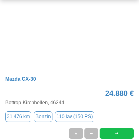
Mazda CX-30
24.880 €
Bottrop-Kirchhellen, 46244
31.476 km
Benzin
110 kw (150 PS)
➜
★
➦