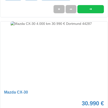
➜
★
➦
Mazda CX-30
30.990 €