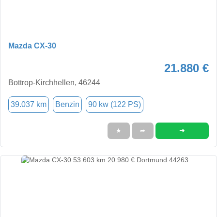
Mazda CX-30
21.880 €
Bottrop-Kirchhellen, 46244
39.037 km
Benzin
90 kw (122 PS)
➜
★
➦