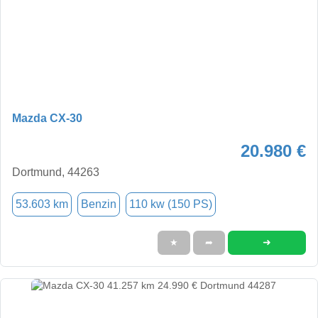
Mazda CX-30
20.980 €
Dortmund, 44263
53.603 km
Benzin
110 kw (150 PS)
➜
★
➦