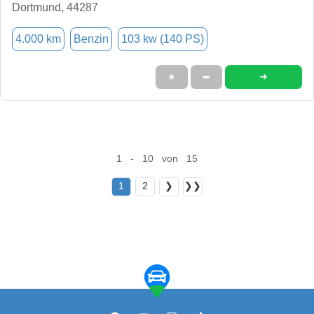
Dortmund, 44287
4.000 km
Benzin
103 kw (140 PS)
➜
★
➦
1 - 10 von 15
1
2
❯
❯❯