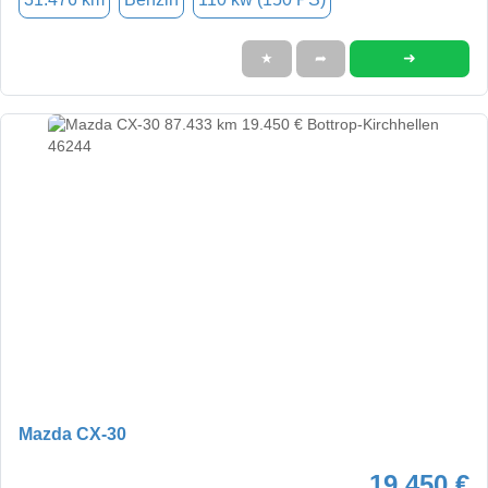
➜
★
➦
Mazda CX-30
19.450 €