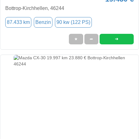
Bottrop-Kirchhellen, 46244
87.433 km
Benzin
90 kw (122 PS)
➜
★
➦