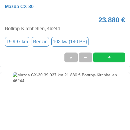
Mazda CX-30
23.880 €
Bottrop-Kirchhellen, 46244
19.997 km
Benzin
103 kw (140 PS)
➜
★
➦