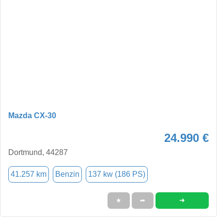
Mazda CX-30
24.990 €
Dortmund, 44287
41.257 km
Benzin
137 kw (186 PS)
➜
★
➦