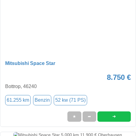
Mitsubishi Space Star
8.750 €
Bottrop, 46240
61.255 km
Benzin
52 kw (71 PS)
➜
★
➦