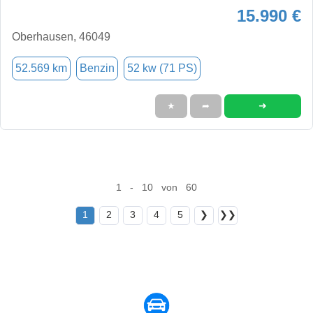
15.990 €
Oberhausen, 46049
52.569 km
Benzin
52 kw (71 PS)
➜
★
➦
1 - 10 von 60
1
2
3
4
5
❯
❯❯