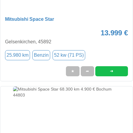
Mitsubishi Space Star
13.999 €
Gelsenkirchen, 45892
25.980 km
Benzin
52 kw (71 PS)
➜
★
➦