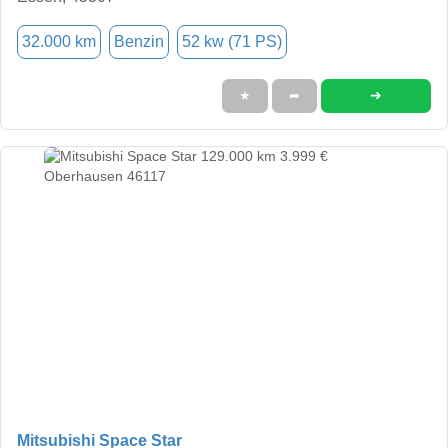
32.000 km
Benzin
52 kw (71 PS)
➜
★
➦
Mitsubishi Space Star