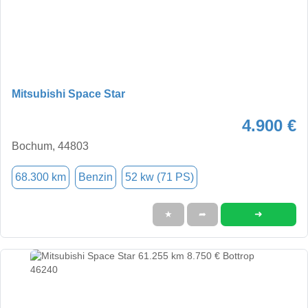
Mitsubishi Space Star
4.900 €
Bochum, 44803
68.300 km
Benzin
52 kw (71 PS)
➜
★
➦