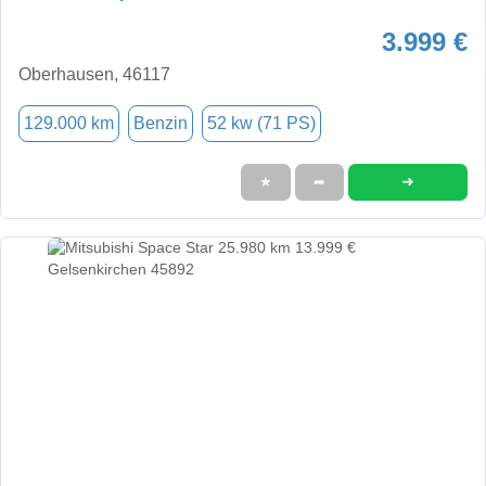
3.999 €
Oberhausen, 46117
129.000 km
Benzin
52 kw (71 PS)
➜
★
➦