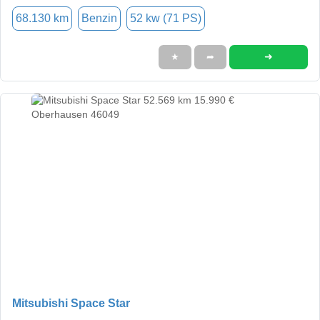
68.130 km
Benzin
52 kw (71 PS)
➜
★
➦
Mitsubishi Space Star