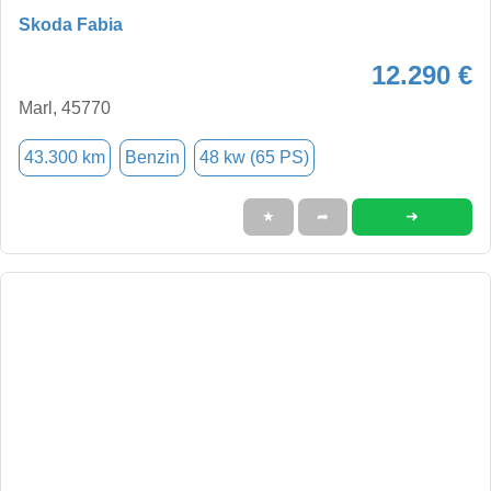
Skoda Fabia
12.290 €
Marl, 45770
43.300 km
Benzin
48 kw (65 PS)
➜
★
➦