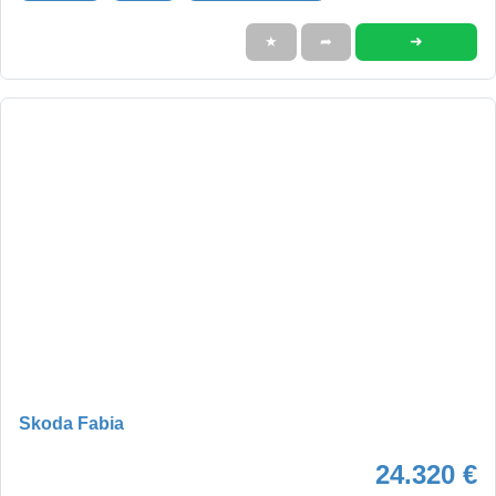
➜
★
➦
Skoda Fabia
24.320 €