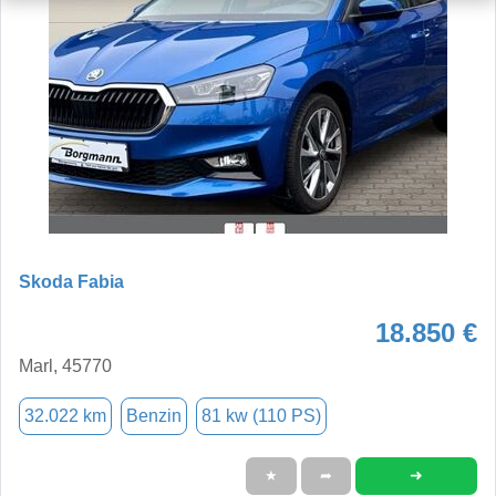
Skoda Fabia
18.850 €
Marl, 45770
32.022 km
Benzin
81 kw (110 PS)
➜
★
➦