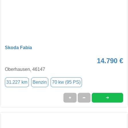
Skoda Fabia
14.790 €
Oberhausen, 46147
31.227 km
Benzin
70 kw (95 PS)
➜
★
➦