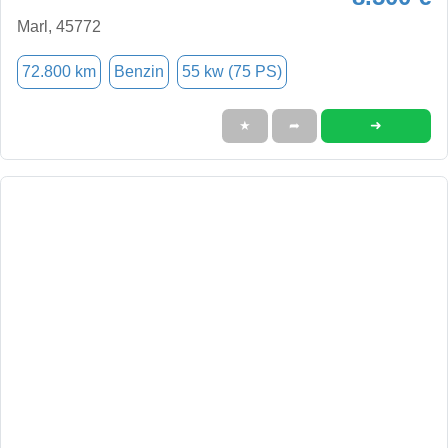
Marl, 45772
72.800 km
Benzin
55 kw (75 PS)
➜
★
➦