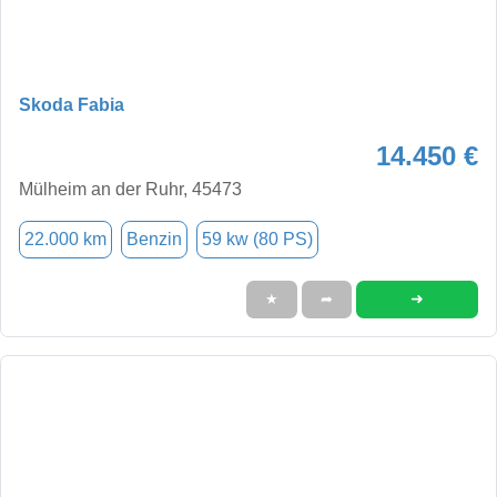
Skoda Fabia
14.450 €
Mülheim an der Ruhr, 45473
22.000 km
Benzin
59 kw (80 PS)
➜
★
➦