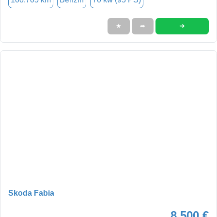
➜
★
➦
Skoda Fabia
8.500 €