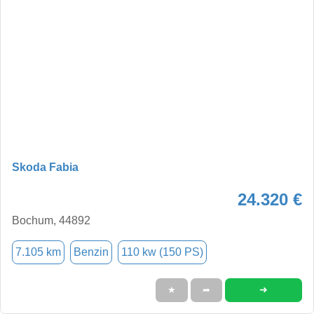
Skoda Fabia
24.320 €
Bochum, 44892
7.105 km
Benzin
110 kw (150 PS)
➜
★
➦