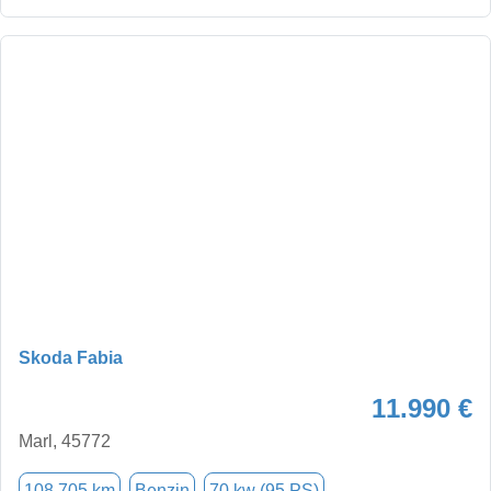
Skoda Fabia
11.990 €
Marl, 45772
108.705 km
Benzin
70 kw (95 PS)