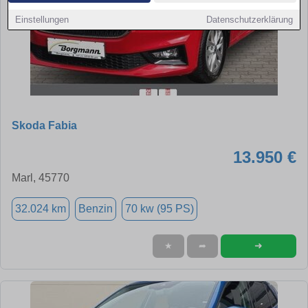
Einstellungen
Datenschutzerklärung
Skoda Fabia
13.950 €
Marl, 45770
32.024 km
Benzin
70 kw (95 PS)
➜
★
➦