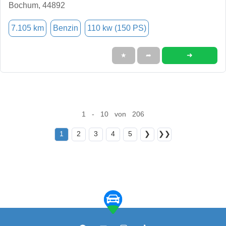
Bochum, 44892
7.105 km
Benzin
110 kw (150 PS)
➜
★
➦
1 - 10 von 206
1
2
3
4
5
❯
❯❯