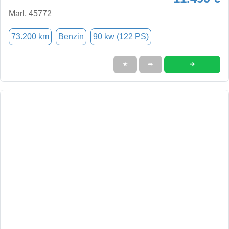
Marl, 45772
73.200 km
Benzin
90 kw (122 PS)
➜
★
➦