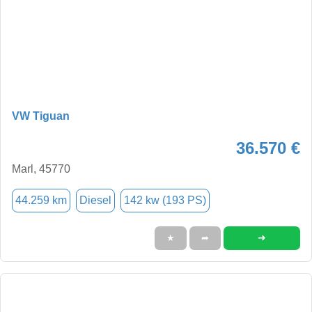
VW Tiguan
36.570 €
Marl, 45770
44.259 km
Diesel
142 kw (193 PS)
➜
★
➦