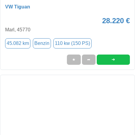
VW Tiguan
28.220 €
Marl, 45770
45.082 km
Benzin
110 kw (150 PS)
➜
★
➦