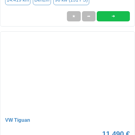
➜
★
➦
VW Tiguan
11.490 €