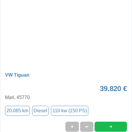
VW Tiguan
39.820 €
Marl, 45770
20.085 km
Diesel
110 kw (150 PS)
➜
★
➦