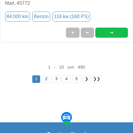
Marl, 45772
84.000 km
Benzin
118 kw (160 PS)
➜
★
➦
1 - 10 von 490
1
2
3
4
5
❯
❯❯