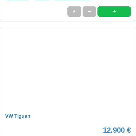
➜
★
➦
VW Tiguan
12.900 €