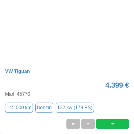
VW Tiguan
4.399 €
Marl, 45770
145.000 km
Benzin
132 kw (179 PS)
➜
★
➦