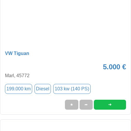
VW Tiguan
5.000 €
Marl, 45772
199.000 km
Diesel
103 kw (140 PS)
➜
★
➦