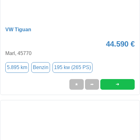
VW Tiguan
44.590 €
Marl, 45770
5.895 km
Benzin
195 kw (265 PS)
➜
★
➦