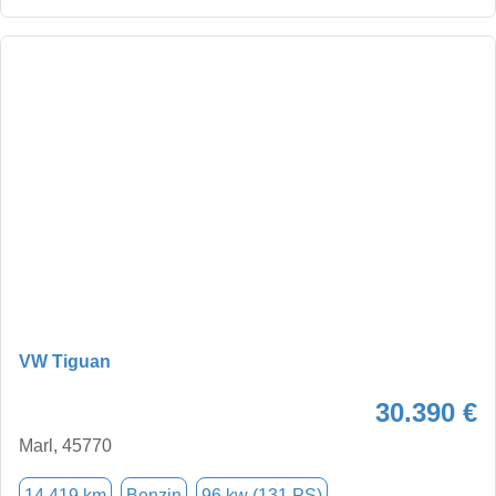
VW Tiguan
30.390 €
Marl, 45770
14.419 km
Benzin
96 kw (131 PS)