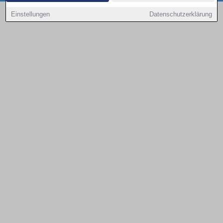
Copyright © 2000 - 2026 | 1A Infosysteme GmbH | Content by: 1a-sites-autos
Einstellungen
Datenschutzerklärung
09.08.2026