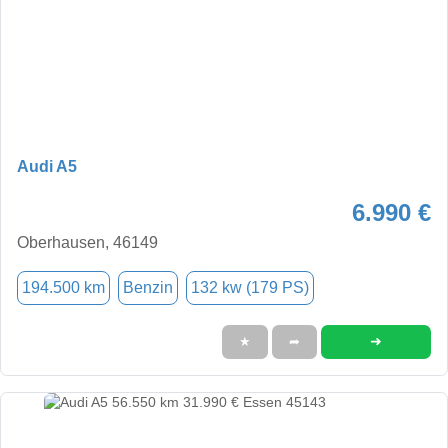
Audi A5
6.990 €
Oberhausen, 46149
194.500 km
Benzin
132 kw (179 PS)
➜
★
➦