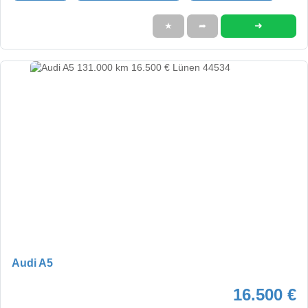
➜
★
➦
Audi A5
16.500 €