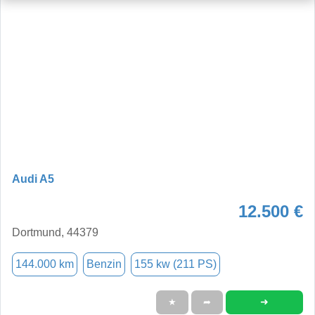
Audi A5
12.500 €
Dortmund, 44379
144.000 km
Benzin
155 kw (211 PS)
➜
★
➦