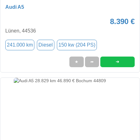
Audi A5
8.390 €
Lünen, 44536
241.000 km
Diesel
150 kw (204 PS)
➜
★
➦