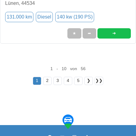
Lünen, 44534
131.000 km
Diesel
140 kw (190 PS)
➜
★
➦
1 - 10 von 56
1
2
3
4
5
❯
❯❯