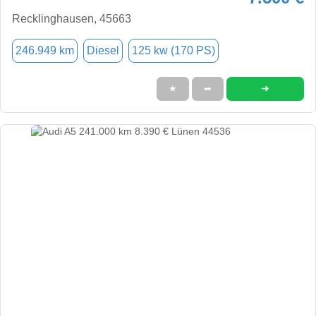
Recklinghausen, 45663
246.949 km
Diesel
125 kw (170 PS)
➜
★
➦