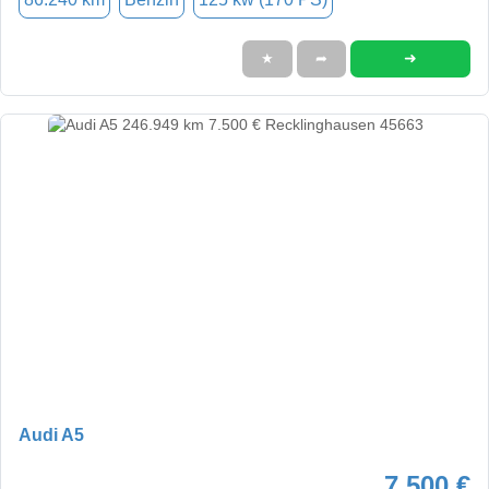
➜
★
➦
Audi A5
7.500 €