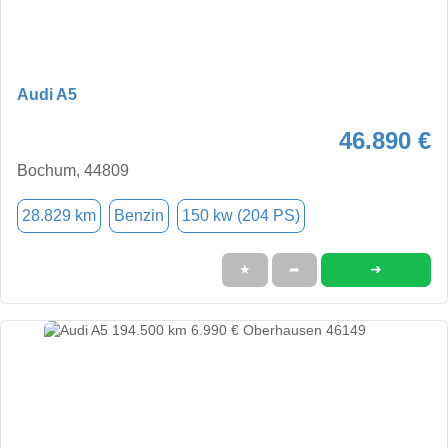
Audi A5
46.890 €
Bochum, 44809
28.829 km
Benzin
150 kw (204 PS)
➜
★
➦