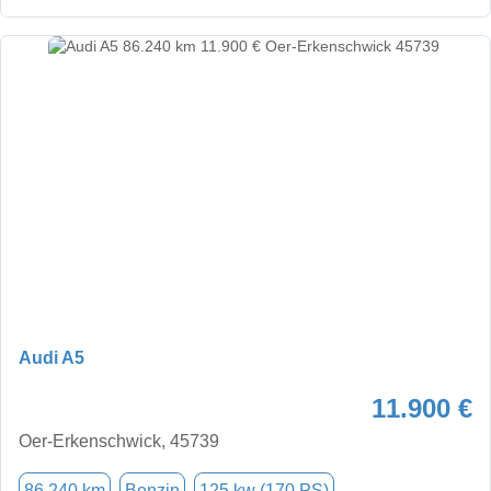
Audi A5
11.900 €
Oer-Erkenschwick, 45739
86.240 km
Benzin
125 kw (170 PS)