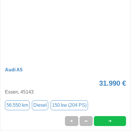
Audi A5
31.990 €
Essen, 45143
56.550 km
Diesel
150 kw (204 PS)
➜
★
➦