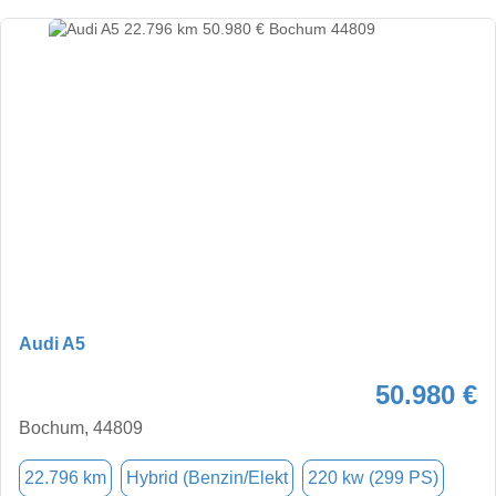
Audi A5
50.980 €
Bochum, 44809
22.796 km
Hybrid (Benzin/Elekt
220 kw (299 PS)