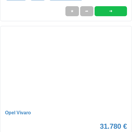
➜
★
➦
Opel Vivaro
31.780 €