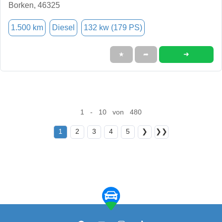
Borken, 46325
1.500 km
Diesel
132 kw (179 PS)
➜
★
➦
1 - 10 von 480
1
2
3
4
5
❯
❯❯