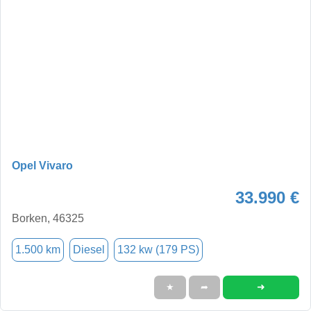
Opel Vivaro
33.990 €
Borken, 46325
1.500 km
Diesel
132 kw (179 PS)
➜
★
➦