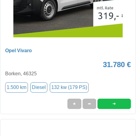
Opel Vivaro
31.780 €
Borken, 46325
1.500 km
Diesel
132 kw (179 PS)
➜
★
➦