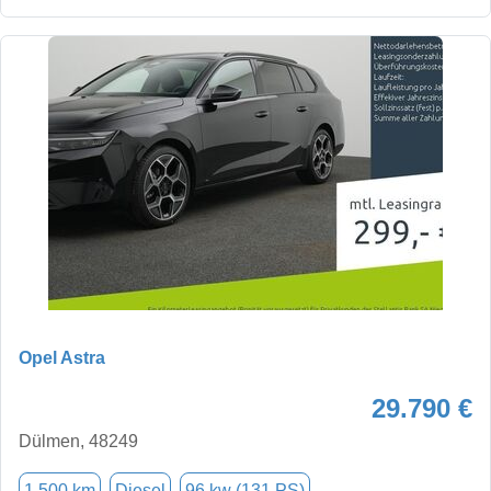
Opel Astra
29.790 €
Dülmen, 48249
1.500 km
Diesel
96 kw (131 PS)