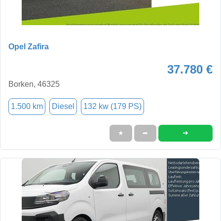
Opel Zafira
37.780 €
Borken, 46325
1.500 km
Diesel
132 kw (179 PS)
➜
★
➦