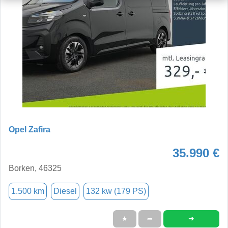
Opel Zafira
35.990 €
Borken, 46325
1.500 km
Diesel
132 kw (179 PS)
➜
★
➦