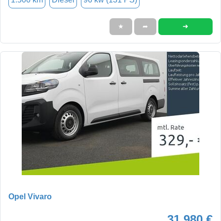
➜
★
➦
Opel Vivaro
31.980 €