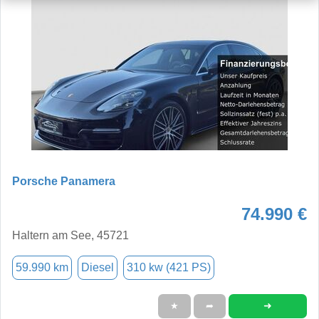
Porsche Panamera
74.990 €
Haltern am See, 45721
59.990 km
Diesel
310 kw (421 PS)
➜
★
➦