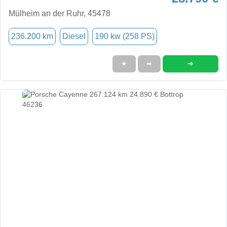
Mülheim an der Ruhr, 45478
236.200 km
Diesel
190 kw (258 PS)
➜
★
➦