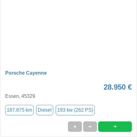
Porsche Cayenne
28.950 €
Essen, 45329
187.875 km
Diesel
193 kw (262 PS)
➜
★
➦