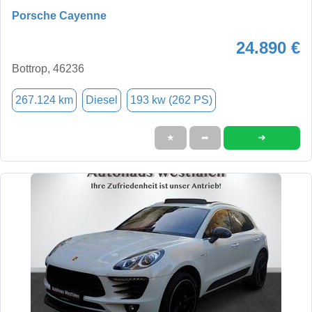
Porsche Cayenne
24.890 €
Bottrop, 46236
267.124 km
Diesel
193 kw (262 PS)
➜
★
➦