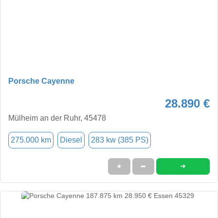
Porsche Cayenne
28.890 €
Mülheim an der Ruhr, 45478
275.000 km
Diesel
283 kw (385 PS)
➜
★
➦