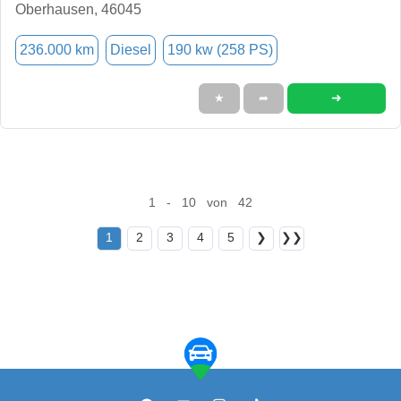
Oberhausen, 46045
236.000 km
Diesel
190 kw (258 PS)
➜
★
➦
1 - 10 von 42
1
2
3
4
5
❯
❯❯