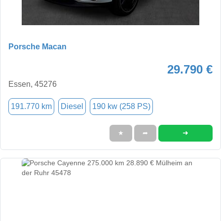
Porsche Macan
29.790 €
Essen, 45276
191.770 km
Diesel
190 kw (258 PS)
➜
★
➦