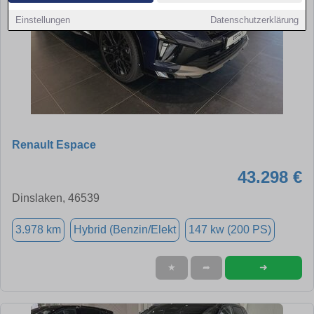
Einstellungen
Datenschutzerklärung
Renault Espace
43.298 €
Dinslaken, 46539
3.978 km
Hybrid (Benzin/Elekt
147 kw (200 PS)
➜
★
➦