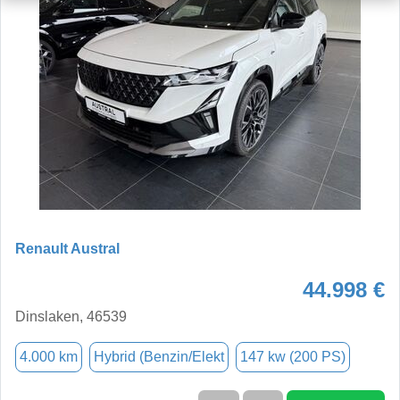
Renault Austral
44.998 €
Dinslaken, 46539
4.000 km
Hybrid (Benzin/Elekt
147 kw (200 PS)