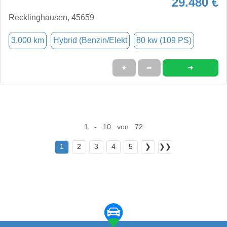
29.480 €
Recklinghausen, 45659
3.000 km
Hybrid (Benzin/Elekt
80 kw (109 PS)
➜
★
➦
1 - 10 von 72
1
2
3
4
5
❯
❯❯