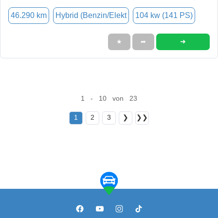
46.290 km
Hybrid (Benzin/Elekt
104 kw (141 PS)
➜
★
➦
1 - 10 von 23
1
2
3
❯
❯❯