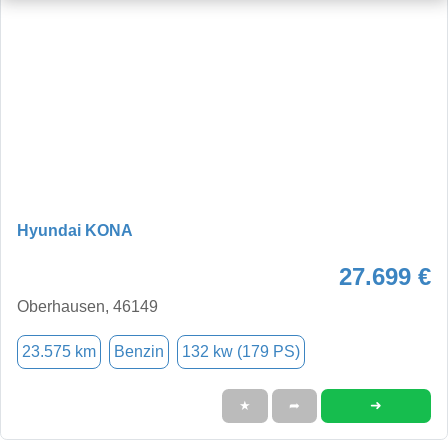
Hyundai KONA
27.699 €
Oberhausen, 46149
23.575 km
Benzin
132 kw (179 PS)
➜
★
➦