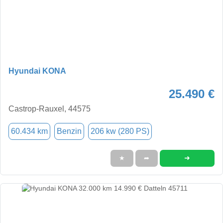
Hyundai KONA
25.490 €
Castrop-Rauxel, 44575
60.434 km
Benzin
206 kw (280 PS)
➜
★
➦