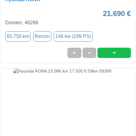
21.690 €
Dorsten, 46286
60.750 km
Benzin
146 kw (199 PS)
➜
★
➦