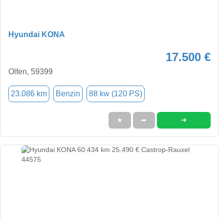
Hyundai KONA
17.500 €
Olfen, 59399
23.086 km
Benzin
88 kw (120 PS)
➜
★
➦