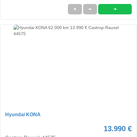
➜
★
➦
Hyundai KONA
13.990 €