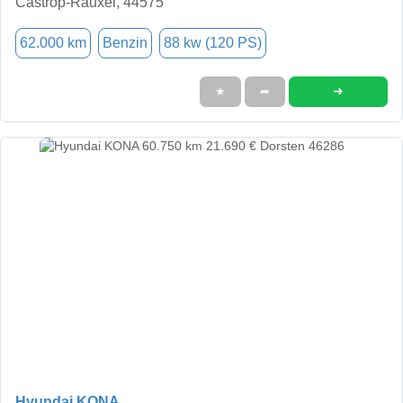
Castrop-Rauxel, 44575
62.000 km
Benzin
88 kw (120 PS)
➜
★
➦
Hyundai KONA