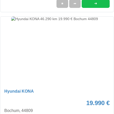
➜
★
➦
Hyundai KONA
19.990 €
Bochum, 44809