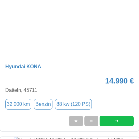
Hyundai KONA
14.990 €
Datteln, 45711
32.000 km
Benzin
88 kw (120 PS)
➜
★
➦