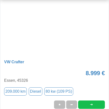
VW Crafter
8.999 €
Essen, 45326
209.000 km
Diesel
80 kw (109 PS)
➜
★
➦