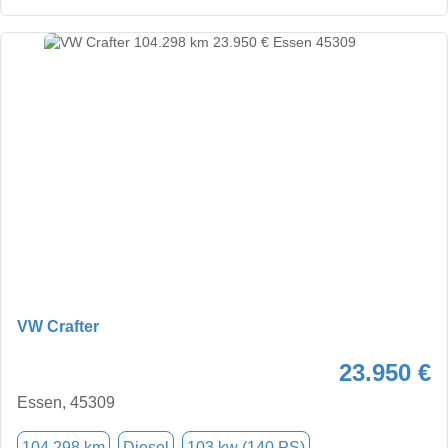
VW Crafter
23.950 €
Essen, 45309
104.298 km
Diesel
103 kw (140 PS)