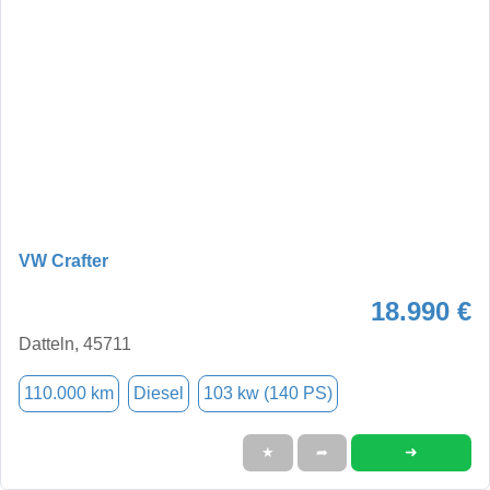
VW Crafter
18.990 €
Datteln, 45711
110.000 km
Diesel
103 kw (140 PS)
➜
★
➦