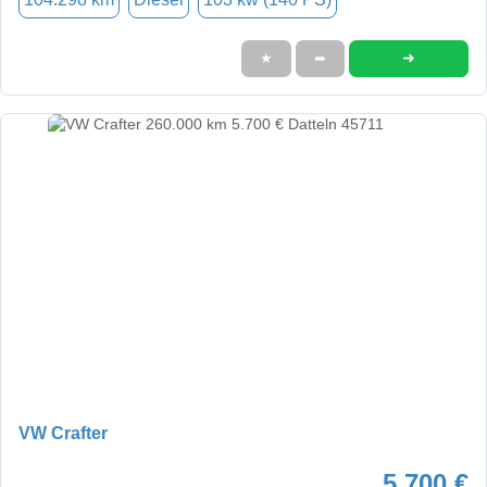
➜
★
➦
VW Crafter
5.700 €