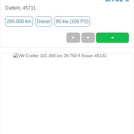
Datteln, 45711
260.000 km
Diesel
80 kw (109 PS)
➜
★
➦