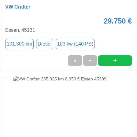
VW Crafter
29.750 €
Essen, 45131
101.300 km
Diesel
103 kw (140 PS)
➜
★
➦