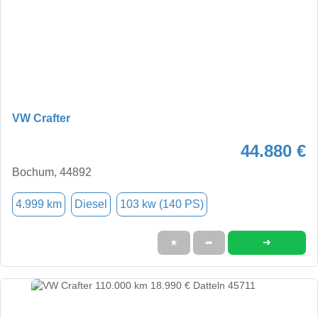
VW Crafter
44.880 €
Bochum, 44892
4.999 km
Diesel
103 kw (140 PS)
➜
★
➦