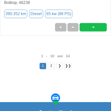
Bottrop, 46238
390.352 km
Diesel
65 kw (88 PS)
➜
★
➦
1 - 10 von 14
1
2
❯
❯❯