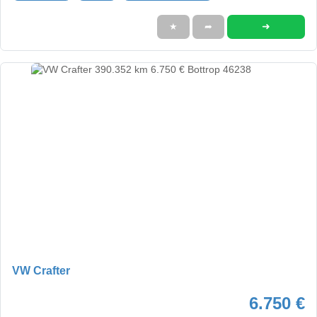
➜
★
➦
VW Crafter
6.750 €