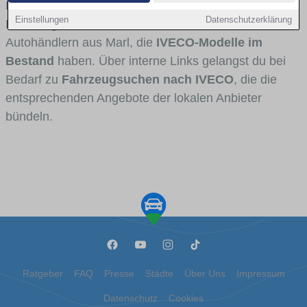
Fahrertypen die Marke interessant ist. Viele
Einstellungen
Datenschutzerklärung
Fahrzeuge stammen von Autohäusern und
Autohändlern aus Marl, die
IVECO-Modelle im
Bestand
haben. Über interne Links gelangst du bei
Bedarf zu
Fahrzeugsuchen nach IVECO
, die die
entsprechenden Angebote der lokalen Anbieter
bündeln.
Ratgeber
FAQ
Presse
Städte
Über Uns
Impressum
Datenschutz
Cookies