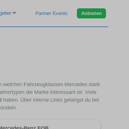
geber
Partner Events
Anbieten
, in welchen Fahrzeugklassen Mercedes stark
hrertypen die Marke interessant ist. Viele
d
haben. Über interne Links gelangst du bei
bündeln.
Mercedes-Benz EQB