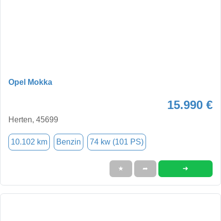
Opel Mokka
15.990 €
Herten, 45699
10.102 km
Benzin
74 kw (101 PS)
➜
★
➦