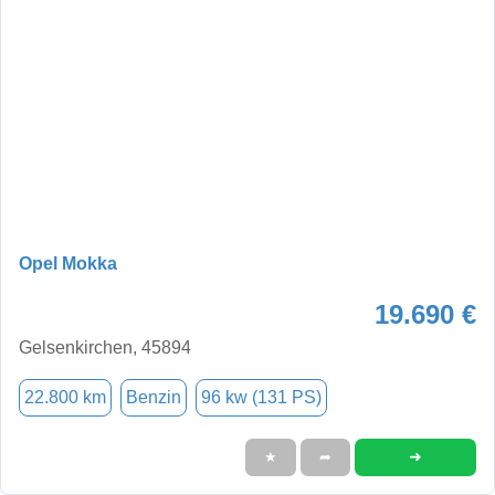
Opel Mokka
19.690 €
Gelsenkirchen, 45894
22.800 km
Benzin
96 kw (131 PS)
➜
★
➦