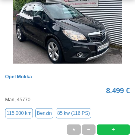
Opel Mokka
8.499 €
Marl, 45770
115.000 km
Benzin
85 kw (116 PS)
➜
★
➦