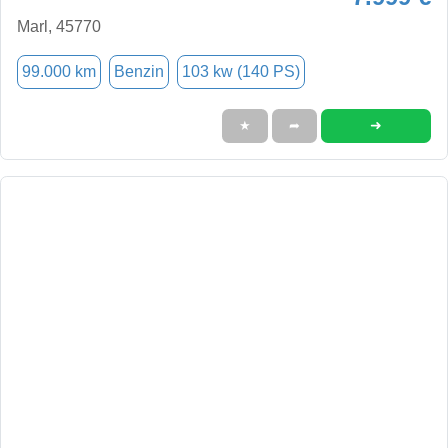
Marl, 45770
99.000 km
Benzin
103 kw (140 PS)
➜
★
➦