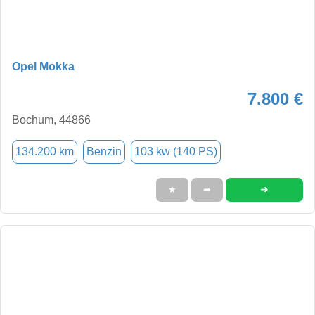
Opel Mokka
7.800 €
Bochum, 44866
134.200 km
Benzin
103 kw (140 PS)
➜
★
➦