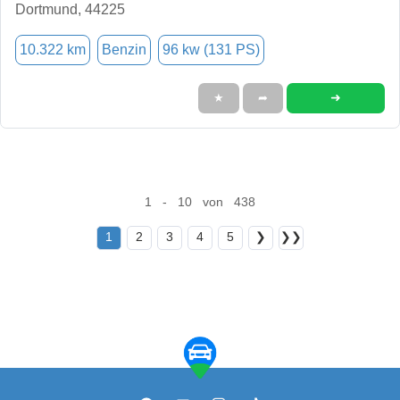
Dortmund, 44225
10.322 km
Benzin
96 kw (131 PS)
➜
★
➦
1 - 10 von 438
1
2
3
4
5
❯
❯❯