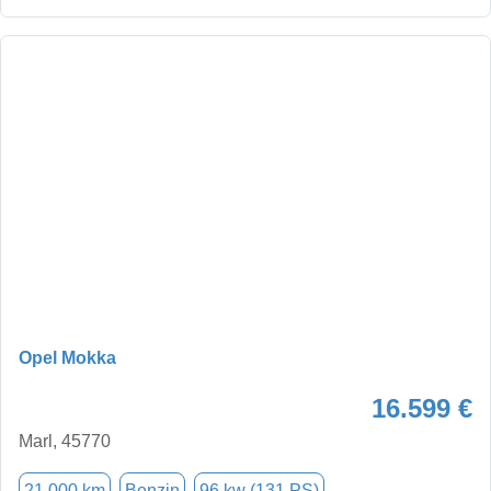
Opel Mokka
16.599 €
Marl, 45770
21.000 km
Benzin
96 kw (131 PS)