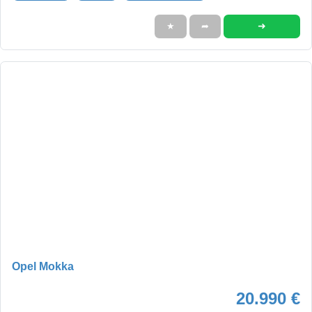
➜
★
➦
Opel Mokka
20.990 €