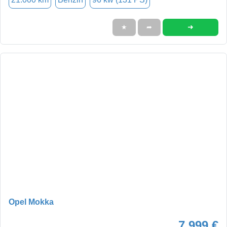
➜
★
➦
Opel Mokka
7.999 €