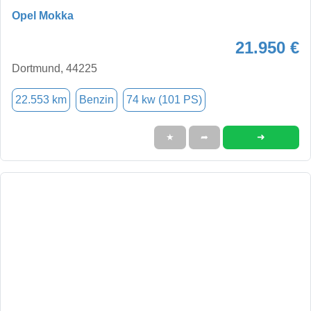
Opel Mokka
21.950 €
Dortmund, 44225
22.553 km
Benzin
74 kw (101 PS)
➜
★
➦