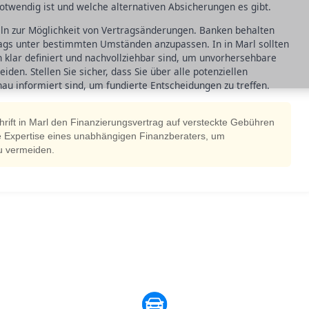
 notwendig ist und welche alternativen Absicherungen es gibt.
eln zur Möglichkeit von Vertragsänderungen. Banken behalten
rags unter bestimmten Umständen anzupassen. In in Marl sollten
 klar definiert und nachvollziehbar sind, um unvorhersehbare
en. Stellen Sie sicher, dass Sie über alle potenziellen
 informiert sind, um fundierte Entscheidungen zu treffen.
hrift in Marl den Finanzierungsvertrag auf versteckte Gebühren
ie Expertise eines unabhängigen Finanzberaters, um
zu vermeiden.