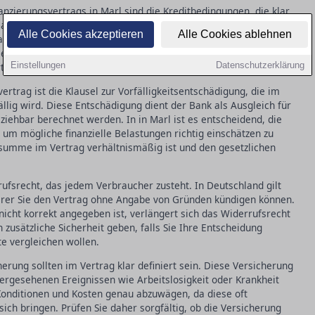
anzierungsvertrags in Marl sind die Kreditbedingungen, die klar
azu gehören der Zinssatz, die Laufzeit, und eventuelle
Alle Cookies akzeptieren
Alle Cookies ablehnen
nfallen können. Es ist wichtig, dass alle Konditionen genau
 zu vermeiden. Ein fehlender oder unklarer Vertragspassus
Einstellungen
Datenschutzerklärung
rteten Kosten führen.
rtrag ist die Klausel zur Vorfälligkeitsentschädigung, die im
fällig wird. Diese Entschädigung dient der Bank als Ausgleich für
ziehbar berechnet werden. In in Marl ist es entscheidend, die
m mögliche finanzielle Belastungen richtig einschätzen zu
ssumme im Vertrag verhältnismäßig ist und den gesetzlichen
rufsrecht, das jedem Verbraucher zusteht. In Deutschland gilt
derer Sie den Vertrag ohne Angabe von Gründen kündigen können.
nicht korrekt angegeben ist, verlängert sich das Widerrufsrecht
zusätzliche Sicherheit geben, falls Sie Ihre Entscheidung
 vergleichen wollen.
rung sollten im Vertrag klar definiert sein. Diese Versicherung
hergesehenen Ereignissen wie Arbeitslosigkeit oder Krankheit
e Konditionen und Kosten genau abzuwägen, da diese oft
 sich bringen. Prüfen Sie daher sorgfältig, ob die Versicherung