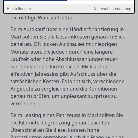
erfahren Sie hier. Bevor Sie unterschreiben,
Einstellungen
Datenschutzerklärung
sollten Sie genau wissen, worauf es ankommt, um
die richtige Wahl zu treffen.
Beim Autokauf über eine Händlerfinanzierung in
Marl sollten Sie die Gesamtkosten genau im Blick
behalten. Oft locken
mit niedrigen
Autohäuser
Monatsraten, die jedoch durch eine längere
Laufzeit oder hohe Abschlusszahlungen teuer
werden können. Ein kritischer Blick auf den
effektiven Jahreszins gibt Aufschluss über die
tatsächlichen Kosten. Es lohnt sich, verschiedene
Angebote zu vergleichen und die Konditionen
genau zu prüfen, um unpleasant surprises zu
vermeiden.
Beim Leasing eines Fahrzeugs in Marl sollten Sie
die Kilometerbegrenzung genau beachten.
Überschreiten Sie diese, können hohe
Zusatzkosten entstehen. Auch die Frage, wie das