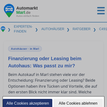
Automarkt
☰
Marl
.de
Autos einfach finden
EXPERTEN-
AUTOHÄUSER
RATGEBER
C49
❯
❯
❯
❯
FINDEN
Autohäuser · in Marl
Finanzierung oder Leasing beim
Autohaus: Was passt zu mir?
Beim Autokauf in Marl stehen viele vor der
Entscheidung: Finanzierung oder
? Beide
Leasing
Optionen haben ihre Tücken und Vorteile, die auf
den ersten Blick nicht immer klar sind. Welche
Kosten wirklich auf Sie zukommen und welche
Lösung als Privatkunde am meisten Sinn macht,
Alle Cookies akzeptieren
Alle Cookies ablehnen