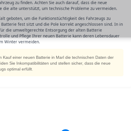
ahrzeug zu finden. Achten Sie auch darauf, dass die neue
ie die alte unterstützt, um technische Probleme zu vermeiden.
falt geboten, um die Funktionstüchtigkeit des Fahrzeugs zu
Batterie fest sitzt und die Pole korrekt angeschlossen sind. In in
für die umweltgerechte Entsorgung der alten Batterie
rolle und Pflege Ihrer neuen Batterie kann deren Lebensdauer
 im Winter vermeiden.
im Kauf einer neuen Batterie in Marl die technischen Daten der
den Sie Inkompatibilitäten und stellen sicher, dass die neue
s optimal erfüllt.