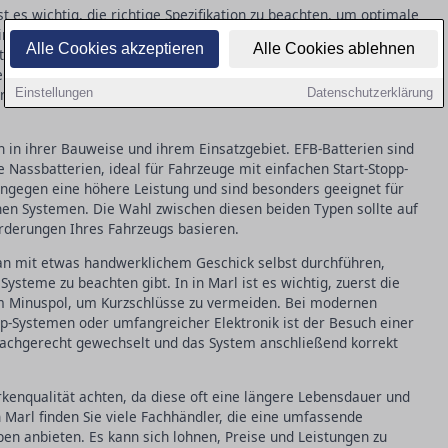
t es wichtig, die richtige Spezifikation zu beachten, um optimale
ind nicht nur Größe und Kapazität, sondern auch die
Alle Cookies akzeptieren
Alle Cookies ablehnen
it Ihrem Fahrzeug. EFB-Batterien sind ideal für Fahrzeuge mit
ien sich für Autos mit vielen elektronischen Verbrauchern
ervorgaben und die bisherigen Batterieparameter hilft, die
Einstellungen
Datenschutzerklärung
 in ihrer Bauweise und ihrem Einsatzgebiet. EFB-Batterien sind
 Nassbatterien, ideal für Fahrzeuge mit einfachen Start-Stopp-
ingegen eine höhere Leistung und sind besonders geeignet für
en Systemen. Die Wahl zwischen diesen beiden Typen sollte auf
rderungen Ihres Fahrzeugs basieren.
an mit etwas handwerklichem Geschick selbst durchführen,
ysteme zu beachten gibt. In in Marl ist es wichtig, zuerst die
 Minuspol, um Kurzschlüsse zu vermeiden. Bei modernen
pp-Systemen oder umfangreicher Elektronik ist der Besuch einer
 fachgerecht gewechselt und das System anschließend korrekt
rkenqualität achten, da diese oft eine längere Lebensdauer und
 Marl finden Sie viele Fachhändler, die eine umfassende
en anbieten. Es kann sich lohnen, Preise und Leistungen zu