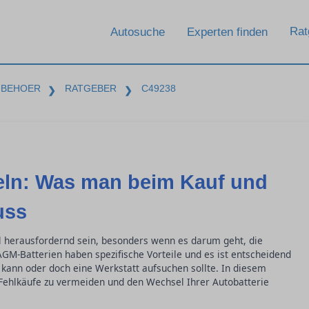
Rat
Autosuche
Experten finden
UBEHOER
RATGEBER
C49238
❯
❯
eln: Was man beim Kauf und
uss
l herausfordernd sein, besonders wenn es darum geht, die
 AGM-Batterien haben spezifische Vorteile und es ist entscheidend
kann oder doch eine Werkstatt aufsuchen sollte. In diesem
 Fehlkäufe zu vermeiden und den Wechsel Ihrer Autobatterie