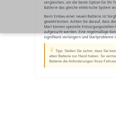
vergleichen, um die beste Option für Ihr F
Batterie das gleiche elektrische System w
Beim Einbau einer neuen Batterie ist Sorg
gewährleisten. Achten Sie darauf, dass die 
Marl können spezielle Entsorgungsstellen 
aufgesucht werden. Eine regelmäßige Kont
signifikant verlängern und Startprobleme
Tipp: Stellen Sie sicher, dass Sie be
alten Batterie zur Hand haben. So vermei
Batterie die Anforderungen Ihres Fahrzeug