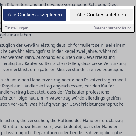
 den Kilometerstand und etwaige vorhandene Schäden. Diese
renz zu gewährleisten und spätere Streitigkeiten zu vermeiden.
Alle Cookies akzeptieren
Alle Cookies ablehnen
Klausel stehen, die grundlegende Verbraucherrechte, wie die
hränkt. Diese Gewährleistung kann im Gegensatz zu einem
schlossen werden, was den Händler in Marl verpflichtet,
Einstellungen
Datenschutzerklärung
gel einzustehen.
ezüglich der Gewährleistung deutlich formuliert sein. Bei einem
liche Gewährleistungsfrist in der Regel zwei Jahre, während
ssen werden kann. Autohändler dürfen die Gewährleistung
h häufig tun. Käufer sollten sicherstellen, dass diese Verkürzung
ar vermerkt ist, um späteren Missverständnissen vorzubeugen.
s sich um einen Händlervertrag oder einen Privatvertrag handelt.
er Regel ein Händlervertrag abgeschlossen, der den Käufer
Händlervertrag bedeutet, dass der Verkäufer professionell
ufer zur Folge hat. Ein Privatvertrag würde allerdings greifen,
tperson verkauft, was häufig weniger Gewährleistungsansprüche
eln achten, die versuchen, die Haftung des Händlers unzulässig
m Streitfall unwirksam sein, was bedeutet, dass der Händler
htig, dass mögliche Reparaturen oder bei der Fahrzeugübergabe