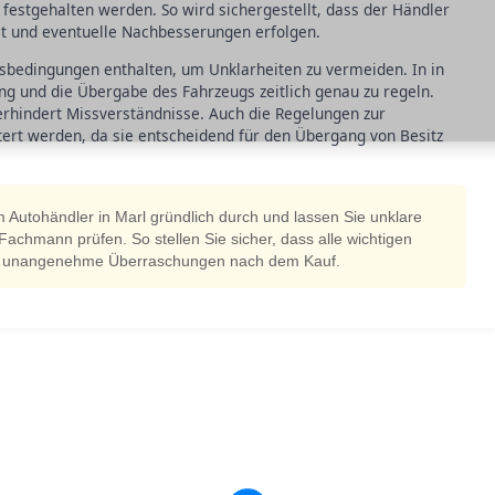
g festgehalten werden. So wird sichergestellt, dass der Händler
t und eventuelle Nachbesserungen erfolgen.
ngsbedingungen enthalten, um Unklarheiten zu vermeiden. In in
ng und die Übergabe des Fahrzeugs zeitlich genau zu regeln.
verhindert Missverständnisse. Auch die Regelungen zur
utert werden, da sie entscheidend für den Übergang von Besitz
 Autohändler in Marl gründlich durch und lassen Sie unklare
achmann prüfen. So stellen Sie sicher, dass alle wichtigen
den unangenehme Überraschungen nach dem Kauf.