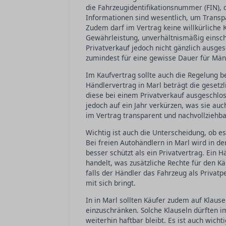
die Fahrzeugidentifikationsnummer (FIN),
Informationen sind wesentlich, um Transpa
Zudem darf im Vertrag keine willkürliche 
Gewährleistung, unverhältnismäßig einsc
Privatverkauf jedoch nicht gänzlich ausge
zumindest für eine gewisse Dauer für Män
Im Kaufvertrag sollte auch die Regelung b
Händlervertrag in Marl beträgt die gesetz
diese bei einem Privatverkauf ausgeschlo
jedoch auf ein Jahr verkürzen, was sie auc
im Vertrag transparent und nachvollziehb
Wichtig ist auch die Unterscheidung, ob e
Bei freien Autohändlern in Marl wird in d
besser schützt als ein Privatvertrag. Ein 
handelt, was zusätzliche Rechte für den Kä
falls der Händler das Fahrzeug als Priva
mit sich bringt.
In in Marl sollten Käufer zudem auf Klaus
einzuschränken. Solche Klauseln dürften i
weiterhin haftbar bleibt. Es ist auch wic