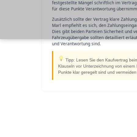
festgestellte Mängel schriftlich im Vertra
für diese Punkte Verantwortung übernimm
Zusätzlich sollte der Vertrag klare Zahlu
Marl empfiehlt es sich, den Zahlungseinga
Dies gibt beiden Parteien Sicherheit und 
Fahrzeugübergabe sollten detailliert erlä
und Verantwortung sind.
Tipp: Lesen Sie den Kaufvertrag beim
Klauseln vor Unterzeichnung von einem F
Punkte klar geregelt sind und vermei