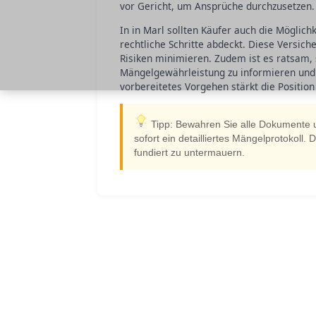
vor Gericht, um Ansprüche durchzusetzen.
In in Marl sollten Käufer auch die Möglich
rechtliche Schritte abdeckt. Diese Versiche
Risiken minimieren. Zudem ist es ratsam,
Mängelgewährleistung zu informieren und 
vorbereitetes Vorgehen stärkt die Positio
Tipp: Bewahren Sie alle Dokumente u
sofort ein detailliertes Mängelprotokoll.
fundiert zu untermauern.