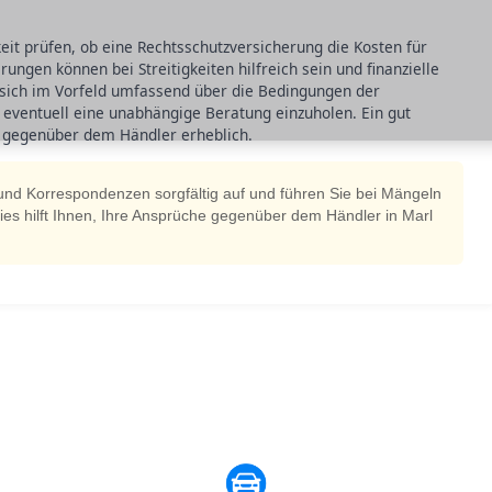
keit prüfen, ob eine Rechtsschutzversicherung die Kosten für
rungen können bei Streitigkeiten hilfreich sein und finanzielle
 sich im Vorfeld umfassend über die Bedingungen der
eventuell eine unabhängige Beratung einzuholen. Ein gut
n gegenüber dem Händler erheblich.
nd Korrespondenzen sorgfältig auf und führen Sie bei Mängeln
 Dies hilft Ihnen, Ihre Ansprüche gegenüber dem Händler in Marl