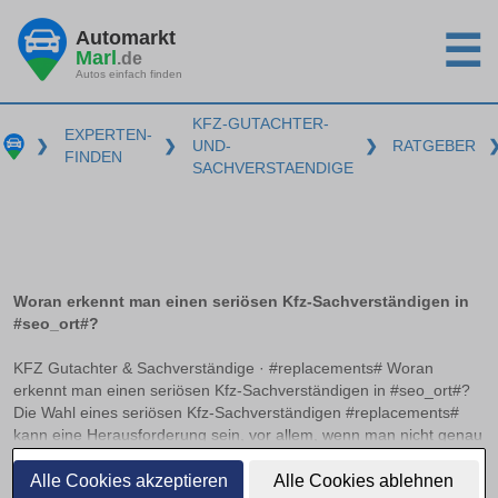
Automarkt
☰
Marl
.de
Autos einfach finden
KFZ-GUTACHTER-
EXPERTEN-
❯
❯
UND-
❯
RATGEBER
FINDEN
SACHVERSTAENDIGE
Woran erkennt man einen seriösen Kfz-Sachverständigen in
#seo_ort#?
KFZ Gutachter & Sachverständige · #replacements# Woran
erkennt man einen seriösen Kfz-Sachverständigen in #seo_ort#?
Die Wahl eines seriösen Kfz-Sachverständigen #replacements#
kann eine Herausforderung sein, vor allem, wenn man nicht genau
weiß, worauf zu achten ist. Anerkannte Zertifizierungen und
weiterlesen
Verbandsmitgliedschaften können hier als wichtige Indikatoren
Alle Cookies akzeptieren
Alle Cookies ablehnen