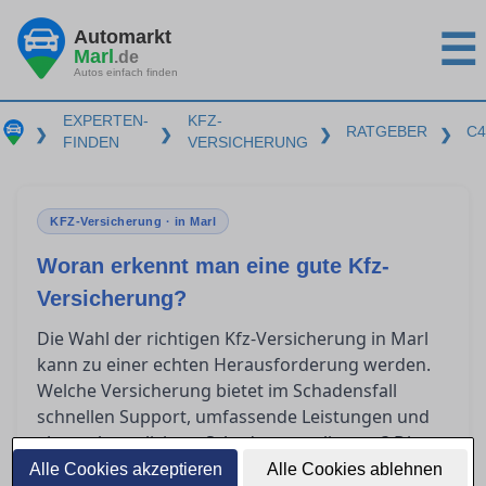
Automarkt
☰
Marl
.de
Autos einfach finden
EXPERTEN-
KFZ-
RATGEBER
C4
❯
❯
❯
❯
FINDEN
VERSICHERUNG
KFZ-Versicherung · in Marl
Woran erkennt man eine gute Kfz-
Versicherung?
Die Wahl der richtigen Kfz-Versicherung in Marl
kann zu einer echten Herausforderung werden.
Welche Versicherung bietet im Schadensfall
schnellen Support, umfassende Leistungen und
eine unkomplizierte Schadensregulierung? Dieser
Ratgeber gibt Ihnen Einblicke, wie Sie die
Alle Cookies akzeptieren
Alle Cookies ablehnen