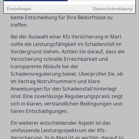
Bedingungen richtig deuten und worauf es bei
Einstellungen
Kundenbewertungen wirklich ankommt, um die
Datenschutzerklärung
beste Entscheidung für Ihre Bedürfnisse zu
treffen.
Bei der Auswahl einer Kfz-Versicherung in Marl
sollte die Leistungsfähigkeit im Schadensfall im
Vordergrund stehen. Achten Sie darauf, dass die
Versicherung schnelle Erreichbarkeit und
transparente Abläufe bei der
Schadensregulierung bietet. Überprüfen Sie, ob
im Vertrag Notrufnummern und klare
Anweisungen für den Schadensfall hinterlegt
sind. Eine zuverlässige Regulierungspraxis zeigt
sich in klaren, verständlichen Bedingungen und
fairen Entschädigungen.
Ein weiterer entscheidender Aspekt ist das
umfassende Leistungsspektrum der Kfz-
Versicherung. In in Marl ist es wichtig, darauf zu