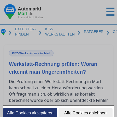
Automarkt
☰
Marl
.de
Autos einfach finden
EXPERTEN-
KFZ-
RATGEBER
C
❯
❯
❯
❯
FINDEN
WERKSTAETTEN
KFZ-Werkstätten · in Marl
Werkstatt-Rechnung prüfen: Woran
erkennt man Ungereimtheiten?
Die Prüfung einer Werkstatt-Rechnung in Marl
kann schnell zu einer Herausforderung werden.
Oft fragt man sich, ob wirklich alles korrekt
berechnet wurde oder ob sich unentdeckte Fehler
eingeschlichen haben. Um Verständnis für die
wesentlichen Bestandteile einer seriösen
Alle Cookies akzeptieren
Alle Cookies ablehnen