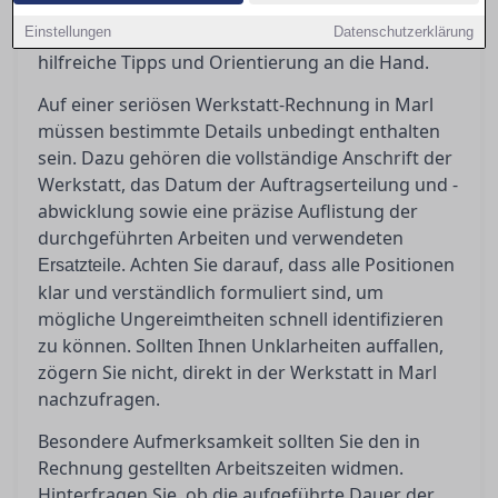
Rechnung zu schaffen und potenzielle
Einstellungen
Ungereimtheiten zu erkennen, geben wir Ihnen
Datenschutzerklärung
hilfreiche Tipps und Orientierung an die Hand.
Auf einer seriösen Werkstatt-Rechnung in Marl
müssen bestimmte Details unbedingt enthalten
sein. Dazu gehören die vollständige Anschrift der
Werkstatt, das Datum der Auftragserteilung und -
abwicklung sowie eine präzise Auflistung der
durchgeführten Arbeiten und verwendeten
. Achten Sie darauf, dass alle Positionen
Ersatzteile
klar und verständlich formuliert sind, um
mögliche Ungereimtheiten schnell identifizieren
zu können. Sollten Ihnen Unklarheiten auffallen,
zögern Sie nicht, direkt in der Werkstatt in Marl
nachzufragen.
Besondere Aufmerksamkeit sollten Sie den in
Rechnung gestellten Arbeitszeiten widmen.
Hinterfragen Sie, ob die aufgeführte Dauer der