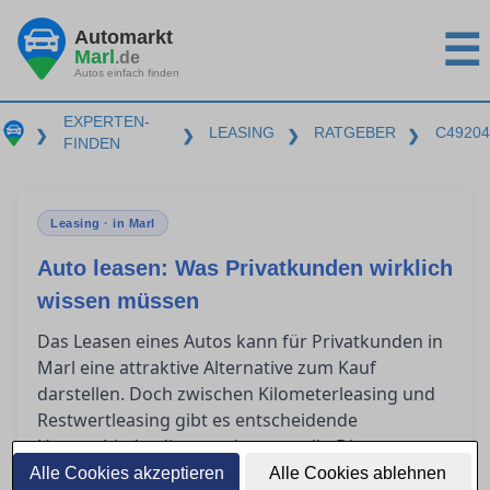
Automarkt
☰
Marl
.de
Autos einfach finden
EXPERTEN-
LEASING
RATGEBER
C49204
❯
❯
❯
❯
FINDEN
Leasing · in Marl
Auto leasen: Was Privatkunden wirklich
wissen müssen
Das Leasen eines Autos kann für Privatkunden in
Marl eine attraktive Alternative zum Kauf
darstellen. Doch zwischen Kilometerleasing und
Restwertleasing gibt es entscheidende
Unterschiede, die es zu kennen gilt. Dieser
Ratgeber beleuchtet, welche Aspekte im
Alle Cookies akzeptieren
Alle Cookies ablehnen