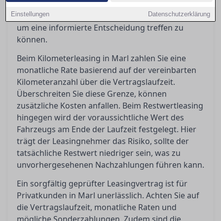
Leasingvertrag besonders relevant sind und wie
Einstellungen
man häufigen Kostenfallen geschickt ausweicht,
Datenschutzerklärung
um eine informierte Entscheidung treffen zu
können.
Beim Kilometerleasing in Marl zahlen Sie eine
monatliche Rate basierend auf der vereinbarten
Kilometeranzahl über die Vertragslaufzeit.
Überschreiten Sie diese Grenze, können
zusätzliche Kosten anfallen. Beim Restwertleasing
hingegen wird der voraussichtliche Wert des
Fahrzeugs am Ende der Laufzeit festgelegt. Hier
trägt der Leasingnehmer das Risiko, sollte der
tatsächliche Restwert niedriger sein, was zu
unvorhergesehenen Nachzahlungen führen kann.
Ein sorgfältig geprüfter Leasingvertrag ist für
Privatkunden in Marl unerlässlich. Achten Sie auf
die Vertragslaufzeit, monatliche Raten und
mögliche Sonderzahlungen. Zudem sind die