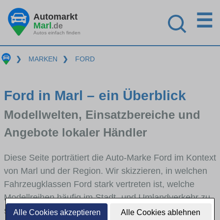
☰
Automarkt
Marl
.de
Autos einfach finden
❯
MARKEN
❯
FORD
Ford in Marl – ein Überblick
Modellwelten, Einsatzbereiche und
Angebote lokaler Händler
Diese Seite porträtiert die Auto-Marke Ford im Kontext
von Marl und der Region. Wir skizzieren, in welchen
Fahrzeugklassen Ford stark vertreten ist, welche
Modellreihen häufig im Stadt- und Umlandverkehr zu
sehen sind und für welche Fahrertypen die Marke
Alle Cookies akzeptieren
Alle Cookies ablehnen