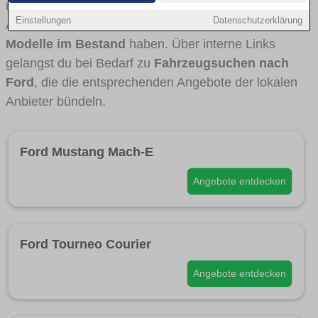
interessant ist. Viele Fahrzeuge stammen von
Einstellungen
Datenschutzerklärung
Autohäusern und Autohändlern aus Marl, die
Ford-
Modelle im Bestand
haben. Über interne Links
gelangst du bei Bedarf zu
Fahrzeugsuchen nach
Ford
, die die entsprechenden Angebote der lokalen
Anbieter bündeln.
Ford Mustang Mach-E
Angebote entdecken
Ford Tourneo Courier
Angebote entdecken