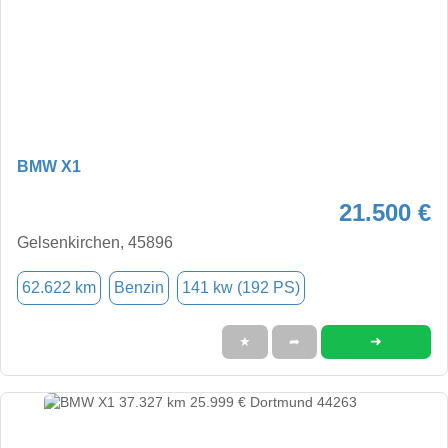
BMW X1
21.500 €
Gelsenkirchen, 45896
62.622 km
Benzin
141 kw (192 PS)
➜
★
➦