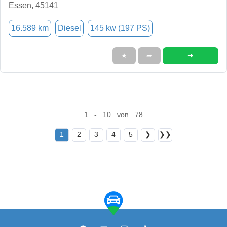
Essen, 45141
16.589 km
Diesel
145 kw (197 PS)
➜
★
➦
1 - 10 von 78
1
2
3
4
5
❯
❯❯