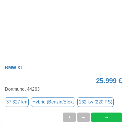
BMW X1
25.999 €
Dortmund, 44263
37.327 km
Hybrid (Benzin/Elekt
162 kw (220 PS)
➜
★
➦