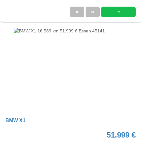
➜
★
➦
BMW X1
51.999 €