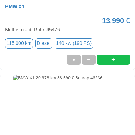
BMW X1
13.990 €
Mülheim a.d. Ruhr, 45476
115.000 km
Diesel
140 kw (190 PS)
➜
★
➦