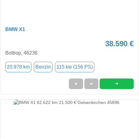
BMW X1
38.590 €
Bottrop, 46236
20.978 km
Benzin
115 kw (156 PS)
➜
★
➦