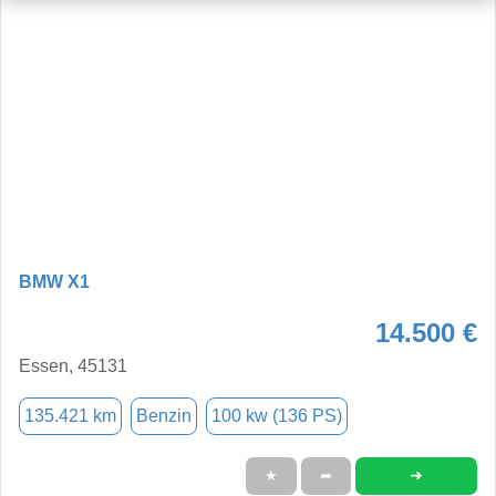
BMW X1
14.500 €
Essen, 45131
135.421 km
Benzin
100 kw (136 PS)
➜
★
➦