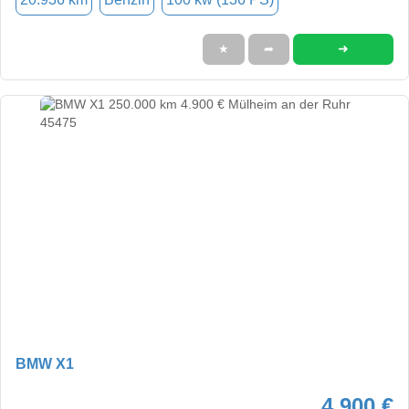
➜
★
➦
BMW X1
4.900 €