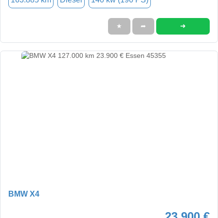
➜
★
➦
BMW X4
23.900 €