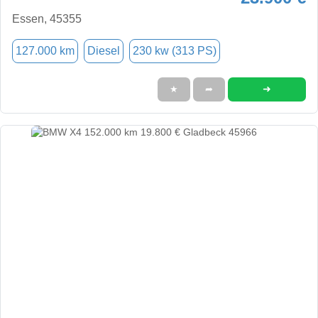
Essen, 45355
127.000 km
Diesel
230 kw (313 PS)
➜
★
➦