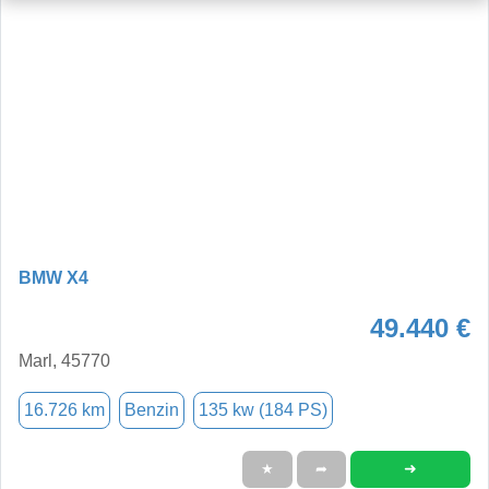
BMW X4
49.440 €
Marl, 45770
16.726 km
Benzin
135 kw (184 PS)
➜
★
➦