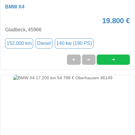
BMW X4
19.800 €
Gladbeck, 45966
152.000 km
Diesel
140 kw (190 PS)
➜
★
➦