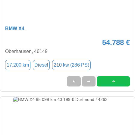
BMW X4
54.788 €
Oberhausen, 46149
17.200 km
Diesel
210 kw (286 PS)
➜
★
➦