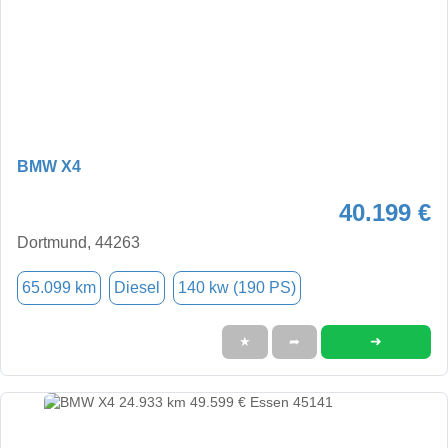
BMW X4
40.199 €
Dortmund, 44263
65.099 km
Diesel
140 kw (190 PS)
➜
★
➦