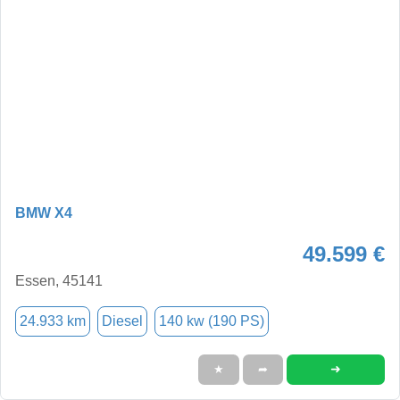
BMW X4
49.599 €
Essen, 45141
24.933 km
Diesel
140 kw (190 PS)
➜
★
➦