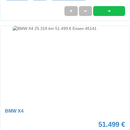
➜
★
➦
BMW X4
51.499 €