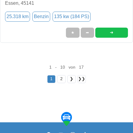
Essen, 45141
25.318 km
Benzin
135 kw (184 PS)
➜
★
➦
1 - 10 von 17
1
2
❯
❯❯