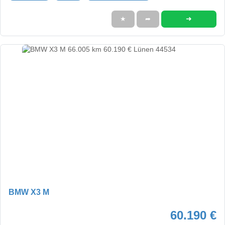
➜
★
➦
BMW X3 M
60.190 €