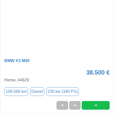
BMW X3 M40
38.500 €
Herne, 44629
109.566 km
Diesel
250 kw (340 PS)
➜
★
➦