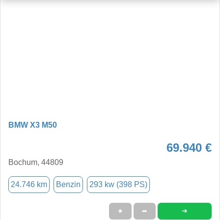
BMW X3 M50
69.940 €
Bochum, 44809
24.746 km
Benzin
293 kw (398 PS)
➜
★
➦