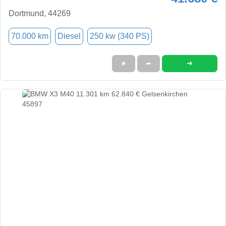
Dortmund, 44269
70.000 km
Diesel
250 kw (340 PS)
➜
★
➦