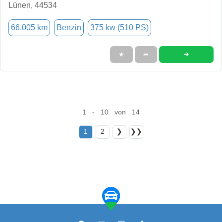
Lünen, 44534
66.005 km
Benzin
375 kw (510 PS)
➜
★
➦
1 - 10 von 14
1
2
❯
❯❯