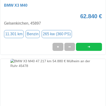
BMW X3 M40
62.840 €
Gelsenkirchen, 45897
11.301 km
Benzin
265 kw (360 PS)
➜
★
➦