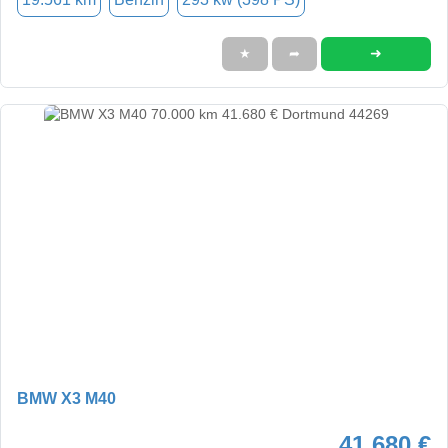
➜
★
➦
BMW X3 M40
41.680 €