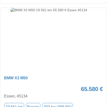
BMW X3 M50
65.580 €
Essen, 45134
19.561 km
Benzin
293 kw (398 PS)