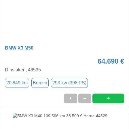
BMW X3 M50
64.690 €
Dinslaken, 46535
20.849 km
Benzin
293 kw (398 PS)
➜
★
➦