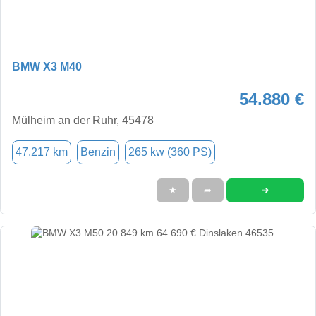
BMW X3 M40
54.880 €
Mülheim an der Ruhr, 45478
47.217 km
Benzin
265 kw (360 PS)
➜
★
➦